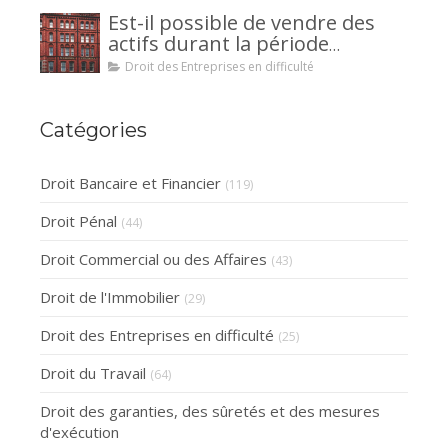
avantageux pour le débiteur ou
Est-il possible de vendre des
la caution.
actifs durant la période
d’observation d’un
Droit des Entreprises en difficulté
redressement judiciaire ?
Catégories
Droit Bancaire et Financier
(119)
Droit Pénal
(44)
Droit Commercial ou des Affaires
(43)
Droit de l'Immobilier
(29)
Droit des Entreprises en difficulté
(25)
Droit du Travail
(64)
Droit des garanties, des sûretés et des mesures
d'exécution