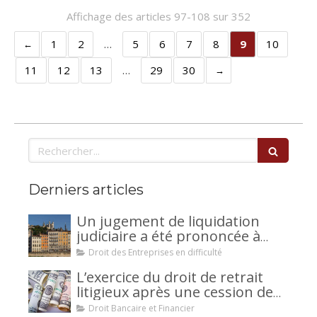
Affichage des articles 97-108 sur 352
1
2
…
5
6
7
8
9
10
11
12
13
…
29
30
Rechercher
Derniers articles
Un jugement de liquidation
judiciaire a été prononcée à
votre encontre : comment
Droit des Entreprises en difficulté
interjeter appel ?
L’exercice du droit de retrait
litigieux après une cession de
créance : un mécanisme
Droit Bancaire et Financier