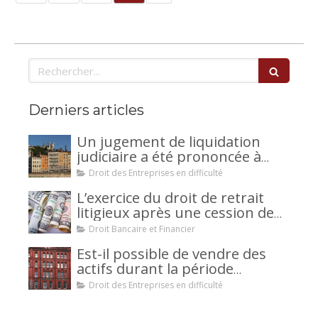
Rechercher
Derniers articles
Un jugement de liquidation
judiciaire a été prononcée à
votre encontre : comment
Droit des Entreprises en difficulté
interjeter appel ?
L’exercice du droit de retrait
litigieux après une cession de
créance : un mécanisme
Droit Bancaire et Financier
avantageux pour le débiteur ou
Est-il possible de vendre des
la caution.
actifs durant la période
d’observation d’un
Droit des Entreprises en difficulté
redressement judiciaire ?