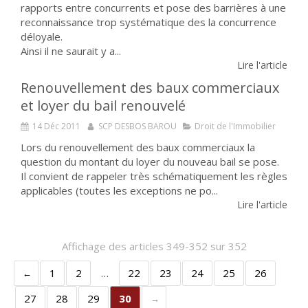
rapports entre concurrents et pose des barrières à une
reconnaissance trop systématique des la concurrence
déloyale.
Ainsi il ne saurait y a...
Lire l'article
Renouvellement des baux commerciaux
et loyer du bail renouvelé
14 Déc 2011
SCP DESBOS BAROU
Droit de l'Immobilier
Lors du renouvellement des baux commerciaux la
question du montant du loyer du nouveau bail se pose.
Il convient de rappeler très schématiquement les règles
applicables (toutes les exceptions ne po...
Lire l'article
Affichage des articles 349-352 sur 352
1
2
…
22
23
24
25
26
27
28
29
30