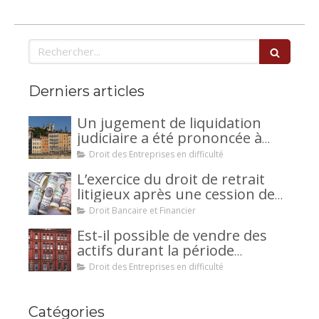
Rechercher
Derniers articles
Un jugement de liquidation
judiciaire a été prononcée à
votre encontre : comment
Droit des Entreprises en difficulté
interjeter appel ?
L’exercice du droit de retrait
litigieux après une cession de
créance : un mécanisme
Droit Bancaire et Financier
avantageux pour le débiteur ou
Est-il possible de vendre des
la caution.
actifs durant la période
d’observation d’un
Droit des Entreprises en difficulté
redressement judiciaire ?
Catégories