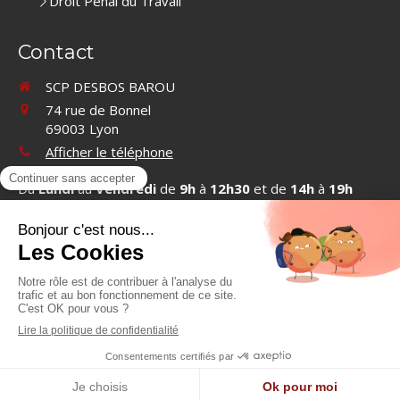
Droit Pénal du Travail
Contact
SCP DESBOS BAROU
74 rue de Bonnel
69003
Lyon
Afficher le téléphone
Du
Lundi
au
Vendredi
de
9h
à
12h30
et de
14h
à
19h
Contacter SCP DESBOS BAROU
©2019 SCP DESBOS BAROU - Cabinet d'avocats à Lyon
Plan du site
Mentions légales
Création et référencement du site par Simplébo