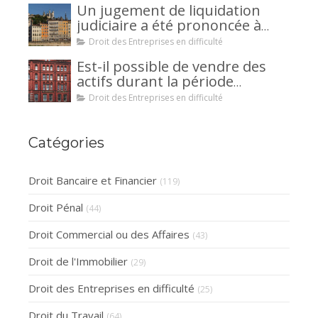
Un jugement de liquidation
judiciaire a été prononcée à
votre encontre : comment
Droit des Entreprises en difficulté
interjeter appel ?
Est-il possible de vendre des
actifs durant la période
d’observation d’un
Droit des Entreprises en difficulté
redressement judiciaire ?
Catégories
Droit Bancaire et Financier
(119)
Droit Pénal
(44)
Droit Commercial ou des Affaires
(43)
Droit de l'Immobilier
(29)
Droit des Entreprises en difficulté
(25)
Droit du Travail
(64)