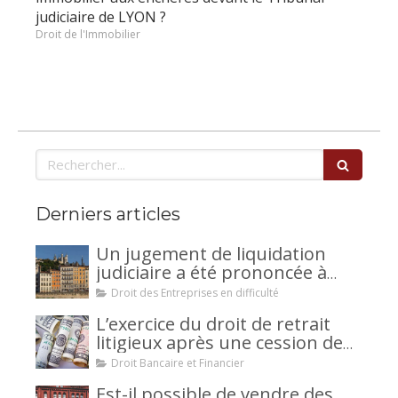
judiciaire de LYON ?
Droit de l'Immobilier
Rechercher
Derniers articles
Un jugement de liquidation
judiciaire a été prononcée à
votre encontre : comment
Droit des Entreprises en difficulté
interjeter appel ?
L’exercice du droit de retrait
litigieux après une cession de
créance : un mécanisme
Droit Bancaire et Financier
avantageux pour le débiteur ou
Est-il possible de vendre des