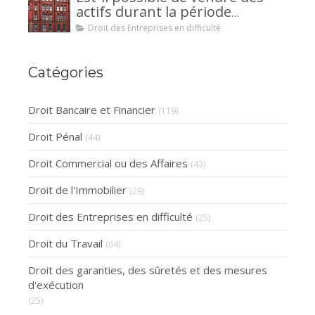
la caution.
actifs durant la période
d’observation d’un
Droit des Entreprises en difficulté
redressement judiciaire ?
Catégories
Droit Bancaire et Financier
(119)
Droit Pénal
(44)
Droit Commercial ou des Affaires
(43)
Droit de l'Immobilier
(29)
Droit des Entreprises en difficulté
(25)
Droit du Travail
(64)
Droit des garanties, des sûretés et des mesures
d'exécution
(25)