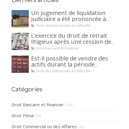
Derniers articles
Un jugement de liquidation
judiciaire a été prononcée à
votre encontre : comment
Droit des Entreprises en difficulté
interjeter appel ?
L’exercice du droit de retrait
litigieux après une cession de
créance : un mécanisme
Droit Bancaire et Financier
avantageux pour le débiteur ou
Est-il possible de vendre des
la caution.
actifs durant la période
d’observation d’un
Droit des Entreprises en difficulté
redressement judiciaire ?
Catégories
Droit Bancaire et Financier
(119)
Droit Pénal
(44)
Droit Commercial ou des Affaires
(43)