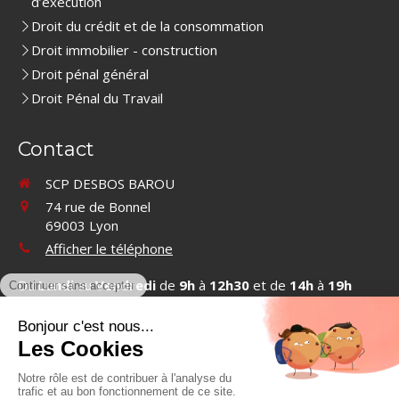
d’exécution
Droit du crédit et de la consommation
Droit immobilier - construction
Droit pénal général
Droit Pénal du Travail
Contact
SCP DESBOS BAROU
74 rue de Bonnel
69003
Lyon
Afficher le téléphone
Du
Lundi
au
Vendredi
de
9h
à
12h30
et de
14h
à
19h
Contacter SCP DESBOS BAROU
©2019 SCP DESBOS BAROU - Cabinet d'avocats à Lyon