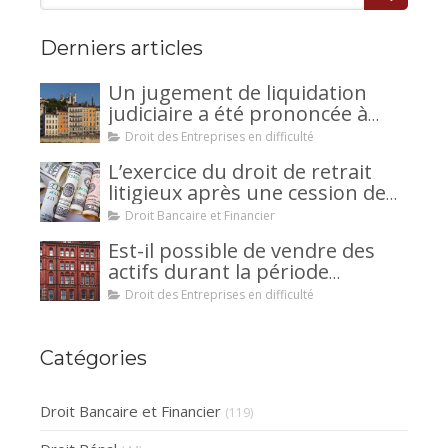
Derniers articles
Un jugement de liquidation
judiciaire a été prononcée à
votre encontre : comment
Droit des Entreprises en difficulté
interjeter appel ?
L’exercice du droit de retrait
litigieux après une cession de
créance : un mécanisme
Droit Bancaire et Financier
avantageux pour le débiteur ou
Est-il possible de vendre des
la caution.
actifs durant la période
d’observation d’un
Droit des Entreprises en difficulté
redressement judiciaire ?
Catégories
Droit Bancaire et Financier
(119)