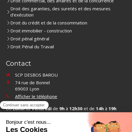
Droit commercial, des affaires et de la concurrence
Droit des garanties, des suretés et des mesures
d’exécution
Droit du crédit et de la consommation
Droit immobilier - construction
Droit pénal général
Droit Pénal du Travail
Contact
SCP DESBOS BAROU
74 rue de Bonnel
69003
Lyon
Afficher le téléphone
Du
Lundi
au
Vendredi
de
9h
à
12h30
et de
14h
à
19h
Contacter SCP DESBOS BAROU