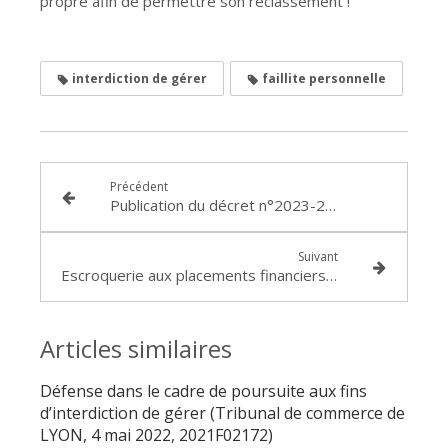
propre afin de permettre son reclassement !
interdiction de gérer
faillite personnelle
Précédent
Publication du décret n°2023-275 sur la présomption de démission en cas d'abandon de poste
Suivant
Escroquerie aux placements financiers : Condamnation de REVOLUT pour négligence (TJ de TOULON, 2 chambre, 6 avril 2023, RG 22/01342)
Articles similaires
Défense dans le cadre de poursuite aux fins
d’interdiction de gérer (Tribunal de commerce de
LYON, 4 mai 2022, 2021F02172)