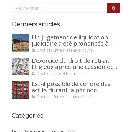
Rechercher
Derniers articles
Un jugement de liquidation
judiciaire a été prononcée à
votre encontre : comment
Droit des Entreprises en difficulté
interjeter appel ?
L’exercice du droit de retrait
litigieux après une cession de
créance : un mécanisme
Droit Bancaire et Financier
avantageux pour le débiteur ou
Est-il possible de vendre des
la caution.
actifs durant la période
d’observation d’un
Droit des Entreprises en difficulté
redressement judiciaire ?
Catégories
Droit Bancaire et Financier
(119)