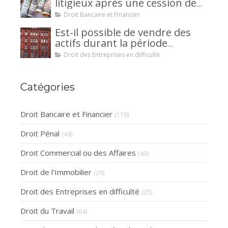
litigieux après une cession de
créance : un mécanisme
Droit Bancaire et Financier
avantageux pour le débiteur ou
Est-il possible de vendre des
la caution.
actifs durant la période
d’observation d’un
Droit des Entreprises en difficulté
redressement judiciaire ?
Catégories
Droit Bancaire et Financier
(119)
Droit Pénal
(44)
Droit Commercial ou des Affaires
(43)
Droit de l'Immobilier
(29)
Droit des Entreprises en difficulté
(25)
Droit du Travail
(64)