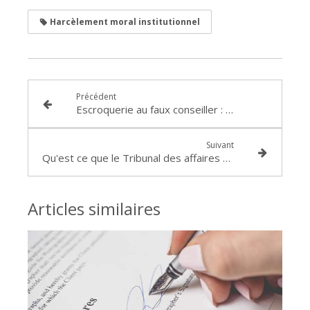
Harcèlement moral institutionnel
Précédent
Escroquerie au faux conseiller : condamnation de la CAISSE REGIONALE DE CREDIT AGRICOLE SUD RHONE ALPES (décision du Tribunal judiciaire de GRENOBLE en date du 9 janvier 2025 (RG 23/03061)
Suivant
Qu'est ce que le Tribunal des affaires économiques de LYON ?
Articles similaires