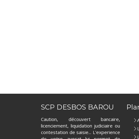
SCP DESBOS BAROU
Pla
Caution, découvert bancaire,
licenciement, liquidation judiciaire ou
contestation de saisie... L'experience
de votre avocat lui permet de