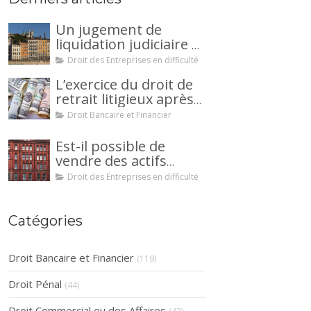
Un jugement de
liquidation judiciaire a
été prononcée à votre
Droit des Entreprises en difficulté
encontre : comment
L’exercice du droit de
interjeter appel ?
retrait litigieux après
une cession de
Droit Bancaire et Financier
créance : un
mécanisme
Est-il possible de
avantageux pour le
vendre des actifs
débiteur ou la caution.
durant la période
Droit des Entreprises en difficulté
d’observation d’un
redressement
judiciaire ?
Catégories
Droit Bancaire et Financier
(119)
Droit Pénal
(44)
Droit Commercial ou des Affaires