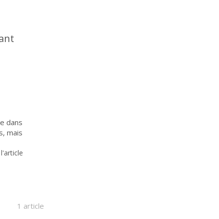
tant
ce dans
s, mais
 l'article
1 article