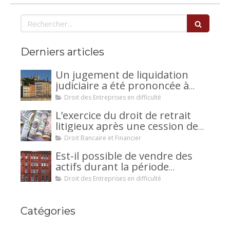
Rechercher
Derniers articles
Un jugement de liquidation
judiciaire a été prononcée à
votre encontre : comment
Droit des Entreprises en difficulté
interjeter appel ?
L’exercice du droit de retrait
litigieux après une cession de
créance : un mécanisme
Droit Bancaire et Financier
avantageux pour le débiteur ou
Est-il possible de vendre des
la caution.
actifs durant la période
d’observation d’un
Droit des Entreprises en difficulté
redressement judiciaire ?
Catégories