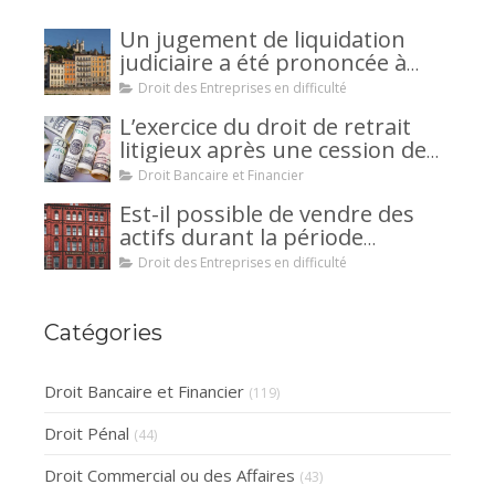
Un jugement de liquidation
judiciaire a été prononcée à
votre encontre : comment
Droit des Entreprises en difficulté
interjeter appel ?
L’exercice du droit de retrait
litigieux après une cession de
créance : un mécanisme
Droit Bancaire et Financier
avantageux pour le débiteur ou
Est-il possible de vendre des
la caution.
actifs durant la période
d’observation d’un
Droit des Entreprises en difficulté
redressement judiciaire ?
Catégories
Droit Bancaire et Financier
(119)
Droit Pénal
(44)
Droit Commercial ou des Affaires
(43)