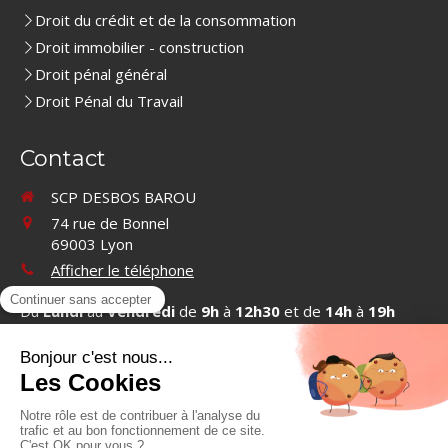
Droit du crédit et de la consommation
Droit immobilier - construction
Droit pénal général
Droit Pénal du Travail
Contact
SCP DESBOS BAROU
74 rue de Bonnel
69003
Lyon
Afficher le téléphone
Du
Lundi
au
Vendredi
de
9h
à
12h30
et de
14h
à
19h
Contacter SCP DESBOS BAROU
©2019 SCP DESBOS BAROU - Cabinet d'avocats à Lyon