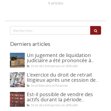
4 articles
Rechercher
Derniers articles
Un jugement de liquidation
judiciaire a été prononcée à
votre encontre : comment
Droit des Entreprises en difficulté
interjeter appel ?
L’exercice du droit de retrait
litigieux après une cession de
créance : un mécanisme
Droit Bancaire et Financier
avantageux pour le débiteur ou
Est-il possible de vendre des
la caution.
actifs durant la période
d’observation d’un
Droit des Entreprises en difficulté
redressement judiciaire ?