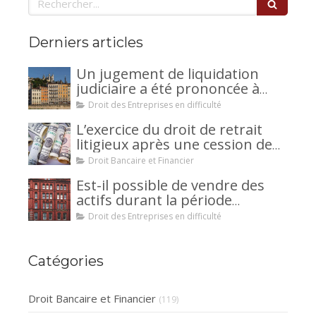
Derniers articles
Un jugement de liquidation
judiciaire a été prononcée à
votre encontre : comment
Droit des Entreprises en difficulté
interjeter appel ?
L’exercice du droit de retrait
litigieux après une cession de
créance : un mécanisme
Droit Bancaire et Financier
avantageux pour le débiteur ou
Est-il possible de vendre des
la caution.
actifs durant la période
d’observation d’un
Droit des Entreprises en difficulté
redressement judiciaire ?
Catégories
Droit Bancaire et Financier
(119)