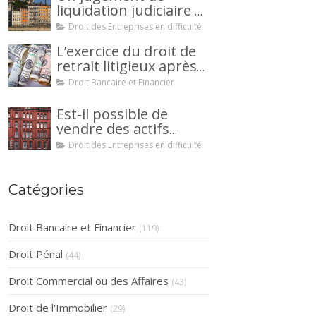
liquidation judiciaire a
été prononcée à votre
Droit des Entreprises en difficulté
encontre : comment
L’exercice du droit de
interjeter appel ?
retrait litigieux après
une cession de
Droit Bancaire et Financier
créance : un
mécanisme
Est-il possible de
avantageux pour le
vendre des actifs
débiteur ou la caution.
durant la période
Droit des Entreprises en difficulté
d’observation d’un
redressement
judiciaire ?
Catégories
Droit Bancaire et Financier
(119)
Droit Pénal
(44)
Droit Commercial ou des Affaires
(43)
Droit de l'Immobilier
(29)