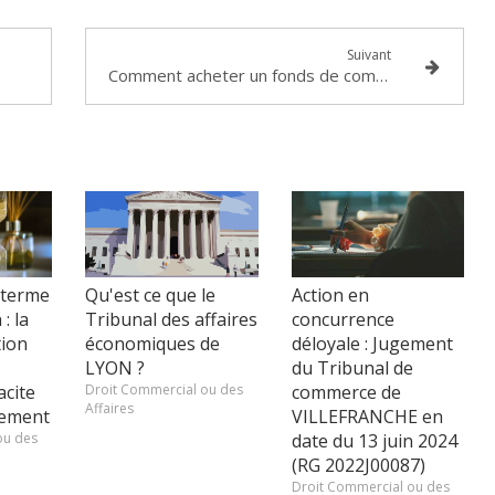
Suivant
Comment acheter un fonds de commerce dans le cadre d’une procédure de liquidation judiciaire ?
 terme
Qu'est ce que le
Action en
: la
Tribunal des affaires
concurrence
tion
économiques de
déloyale : Jugement
LYON ?
du Tribunal de
acite
Droit Commercial ou des
commerce de
Affaires
iement
VILLEFRANCHE en
ou des
date du 13 juin 2024
(RG 2022J00087)
Droit Commercial ou des