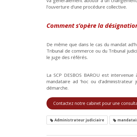
va généralement aboutir à un changement d
l’ouverture d’une procédure collective.
Comment s’opère la désignatio
De même que dans le cas du mandat ad’ho
Tribunal de commerce ou du Tribunal judici
le juge des référés.
La SCP DESBOS BAROU est intervenue à d
mandataire ad ‘hoc ou d’administrateur 
démarche.
Contactez notre cabinet pour une consult
Administrateur judiciaire
mandatair