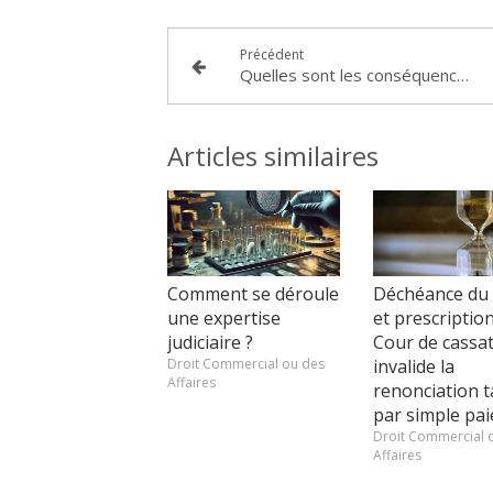
Précédent
Quelles sont les conséquences d’une déchéance du terme irrégulièrement prononcée dans le cadre d’une saisie immobilière ?
Articles similaires
Comment se déroule
Déchéance du
une expertise
et prescription 
judiciaire ?
Cour de cassa
Droit Commercial ou des
invalide la
Affaires
renonciation t
par simple pa
Droit Commercial 
Affaires