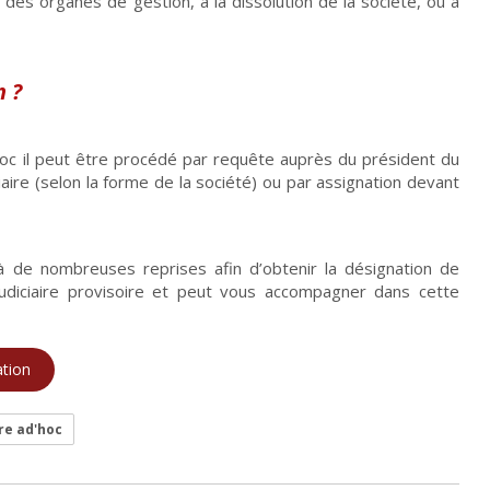
es organes de gestion, à la dissolution de la société, ou à
n ?
c il peut être procédé par requête auprès du président du
aire (selon la forme de la société) ou par assignation devant
e nombreuses reprises afin d’obtenir la désignation de
judiciaire provisoire et peut vous accompagner dans cette
ation
e ad'hoc