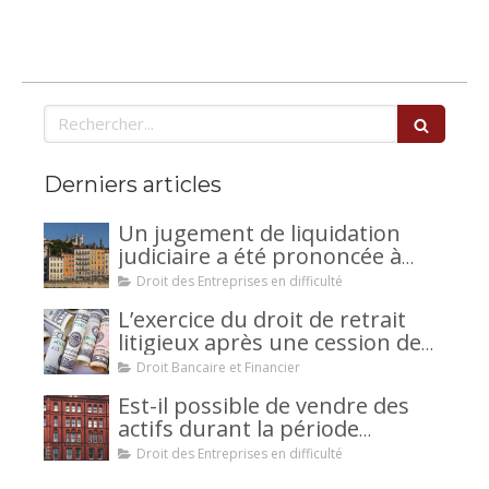
Rechercher
Derniers articles
Un jugement de liquidation
judiciaire a été prononcée à
votre encontre : comment
Droit des Entreprises en difficulté
interjeter appel ?
L’exercice du droit de retrait
litigieux après une cession de
créance : un mécanisme
Droit Bancaire et Financier
avantageux pour le débiteur ou
Est-il possible de vendre des
la caution.
actifs durant la période
d’observation d’un
Droit des Entreprises en difficulté
redressement judiciaire ?