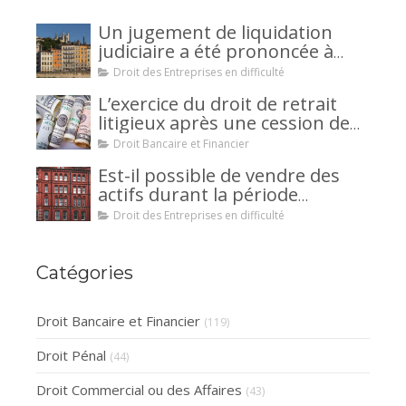
Un jugement de liquidation
judiciaire a été prononcée à
votre encontre : comment
Droit des Entreprises en difficulté
interjeter appel ?
L’exercice du droit de retrait
litigieux après une cession de
créance : un mécanisme
Droit Bancaire et Financier
avantageux pour le débiteur ou
Est-il possible de vendre des
la caution.
actifs durant la période
d’observation d’un
Droit des Entreprises en difficulté
redressement judiciaire ?
Catégories
Droit Bancaire et Financier
(119)
Droit Pénal
(44)
Droit Commercial ou des Affaires
(43)