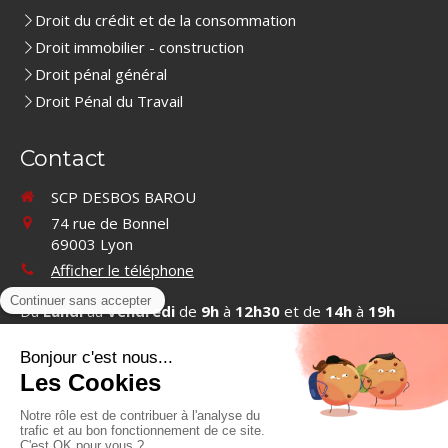
Droit du crédit et de la consommation
Droit immobilier - construction
Droit pénal général
Droit Pénal du Travail
Contact
SCP DESBOS BAROU
74 rue de Bonnel
69003
Lyon
Afficher le téléphone
Du
Lundi
au
Vendredi
de
9h
à
12h30
et de
14h
à
19h
Contacter SCP DESBOS BAROU
©2019 SCP DESBOS BAROU - Cabinet d'avocats à Lyon