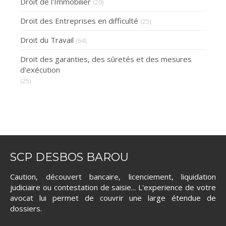
Droit de l'Immobilier
(29)
Droit des Entreprises en difficulté
(25)
Droit du Travail
(64)
Droit des garanties, des sûretés et des mesures
d'exécution
(25)
SCP DESBOS BAROU
Caution, découvert bancaire, licenciement, liquidation
judiciaire ou contestation de saisie... L'experience de votre
avocat lui permet de couvrir une large étendue de
dossiers.