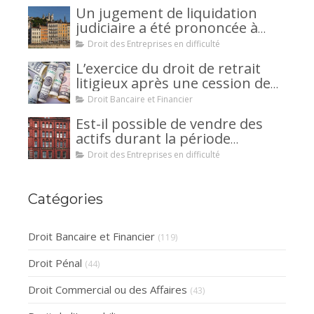
Un jugement de liquidation
judiciaire a été prononcée à
votre encontre : comment
Droit des Entreprises en difficulté
interjeter appel ?
L’exercice du droit de retrait
litigieux après une cession de
créance : un mécanisme
Droit Bancaire et Financier
avantageux pour le débiteur ou
Est-il possible de vendre des
la caution.
actifs durant la période
d’observation d’un
Droit des Entreprises en difficulté
redressement judiciaire ?
Catégories
Droit Bancaire et Financier
(119)
Droit Pénal
(44)
Droit Commercial ou des Affaires
(43)