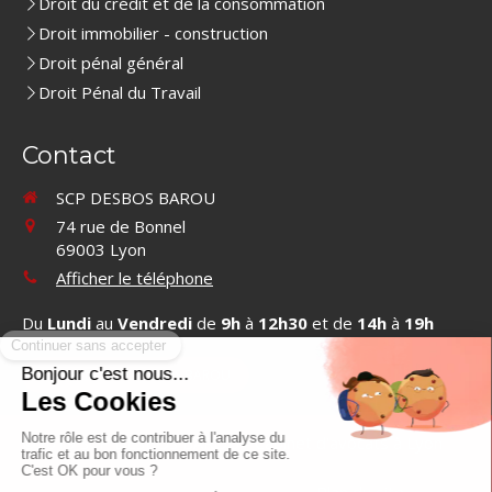
Droit du crédit et de la consommation
Droit immobilier - construction
Droit pénal général
Droit Pénal du Travail
Contact
SCP DESBOS BAROU
74 rue de Bonnel
69003
Lyon
Afficher le téléphone
Du
Lundi
au
Vendredi
de
9h
à
12h30
et de
14h
à
19h
Contacter SCP DESBOS BAROU
©2019 SCP DESBOS BAROU - Cabinet d'avocats à Lyon