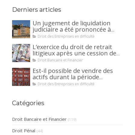
Derniers articles
Un jugement de liquidation
judiciaire a été prononcée à
votre encontre : comment
Droit des Entreprises en difficulté
interjeter appel ?
L’exercice du droit de retrait
litigieux après une cession de
créance : un mécanisme
Droit Bancaire et Financier
avantageux pour le débiteur ou
Est-il possible de vendre des
la caution.
actifs durant la période
d’observation d’un
Droit des Entreprises en difficulté
redressement judiciaire ?
Catégories
Droit Bancaire et Financier
(119)
Droit Pénal
(44)