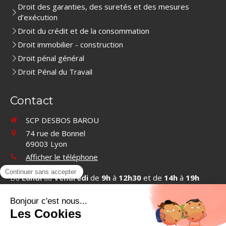
Droit des garanties, des suretés et des mesures
d’exécution
Droit du crédit et de la consommation
Droit immobilier - construction
Droit pénal général
Droit Pénal du Travail
Contact
SCP DESBOS BAROU
74 rue de Bonnel
69003
Lyon
Afficher le téléphone
Du
Lundi
au
Vendredi
de
9h
à
12h30
et de
14h
à
19h
Contacter SCP DESBOS BAROU