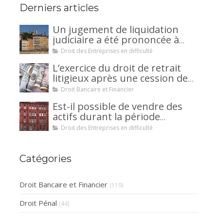
Derniers articles
Un jugement de liquidation
judiciaire a été prononcée à
votre encontre : comment
Droit des Entreprises en difficulté
interjeter appel ?
L’exercice du droit de retrait
litigieux après une cession de
créance : un mécanisme
Droit Bancaire et Financier
avantageux pour le débiteur ou
Est-il possible de vendre des
la caution.
actifs durant la période
d’observation d’un
Droit des Entreprises en difficulté
redressement judiciaire ?
Catégories
Droit Bancaire et Financier
(119)
Droit Pénal
(44)