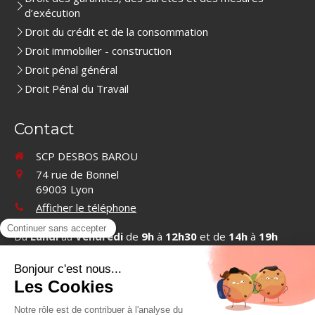
d’exécution
Droit du crédit et de la consommation
Droit immobilier - construction
Droit pénal général
Droit Pénal du Travail
Contact
SCP DESBOS BAROU
74 rue de Bonnel
69003
Lyon
Afficher le téléphone
Du
Lundi
au
Vendredi
de
9h
à
12h30
et de
14h
à
19h
Contacter SCP DESBOS BAROU
©2019 SCP DESBOS BAROU - Cabinet d'avocats à Lyon