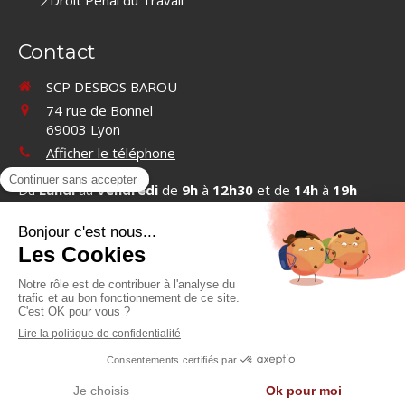
Droit Pénal du Travail
Contact
SCP DESBOS BAROU
74 rue de Bonnel
69003
Lyon
Afficher le téléphone
Du
Lundi
au
Vendredi
de
9h
à
12h30
et de
14h
à
19h
Contacter SCP DESBOS BAROU
©2019 SCP DESBOS BAROU - Cabinet d'avocats à Lyon
Plan du site
Mentions légales
Création et référencement du site par Simplébo