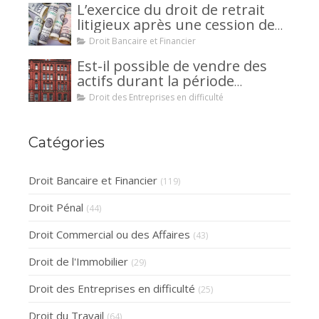
L’exercice du droit de retrait
litigieux après une cession de
créance : un mécanisme
Droit Bancaire et Financier
avantageux pour le débiteur ou
Est-il possible de vendre des
la caution.
actifs durant la période
d’observation d’un
Droit des Entreprises en difficulté
redressement judiciaire ?
Catégories
Droit Bancaire et Financier
(119)
Droit Pénal
(44)
Droit Commercial ou des Affaires
(43)
Droit de l'Immobilier
(29)
Droit des Entreprises en difficulté
(25)
Droit du Travail
(64)