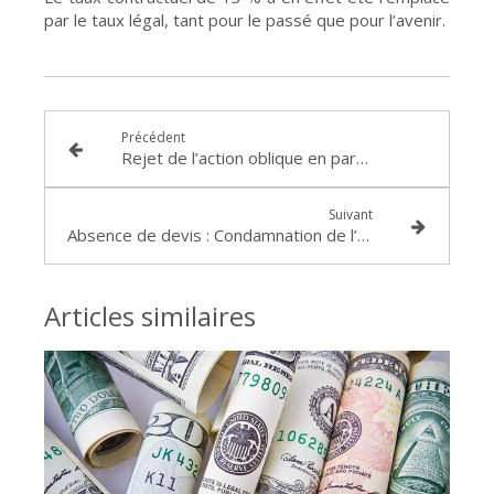
par le taux légal, tant pour le passé que pour l’avenir.
Précédent
Rejet de l’action oblique en partage de l’indivision en raison du prononcé de la déchéance du droit pour la Banque de se prévaloir du cautionnement : Jugement du Tribunal de Grande Instance de GRENOBLE du 16 janvier
Suivant
Absence de devis : Condamnation de l’entrepreneur à rembourser l’ensemble des sommes perçues au titre de travaux d’électricité (Tribunal de Grande Instance de DRAGUIGNAN, 27 avril 2017, dossier 13/09768)
Articles similaires