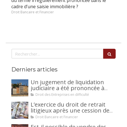
du terme irrégulièrement prononcée dans le
cadre d’une saisie immobilière ?
Droit Bancaire et Financier
Rechercher
Derniers articles
Un jugement de liquidation
judiciaire a été prononcée à
votre encontre : comment
Droit des Entreprises en difficulté
interjeter appel ?
L’exercice du droit de retrait
litigieux après une cession de
créance : un mécanisme
Droit Bancaire et Financier
avantageux pour le débiteur ou
Est-il possible de vendre des