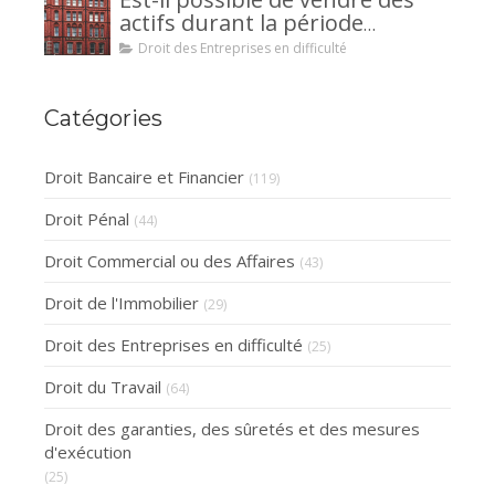
la caution.
actifs durant la période
d’observation d’un
Droit des Entreprises en difficulté
redressement judiciaire ?
Catégories
Droit Bancaire et Financier
(119)
Droit Pénal
(44)
Droit Commercial ou des Affaires
(43)
Droit de l'Immobilier
(29)
Droit des Entreprises en difficulté
(25)
Droit du Travail
(64)
Droit des garanties, des sûretés et des mesures
d'exécution
(25)