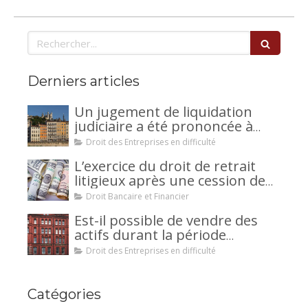
Rechercher
Derniers articles
Un jugement de liquidation
judiciaire a été prononcée à
votre encontre : comment
Droit des Entreprises en difficulté
interjeter appel ?
L’exercice du droit de retrait
litigieux après une cession de
créance : un mécanisme
Droit Bancaire et Financier
avantageux pour le débiteur ou
Est-il possible de vendre des
la caution.
actifs durant la période
d’observation d’un
Droit des Entreprises en difficulté
redressement judiciaire ?
Catégories