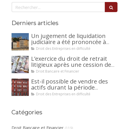
Rechercher
Derniers articles
Un jugement de liquidation
judiciaire a été prononcée à
votre encontre : comment
Droit des Entreprises en difficulté
interjeter appel ?
L’exercice du droit de retrait
litigieux après une cession de
créance : un mécanisme
Droit Bancaire et Financier
avantageux pour le débiteur ou
Est-il possible de vendre des
la caution.
actifs durant la période
d’observation d’un
Droit des Entreprises en difficulté
redressement judiciaire ?
Catégories
Droit Bancaire et Financier
(119)