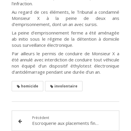
l’infraction.
Au regard de ces éléments, le Tribunal a condamné
Monsieur X à la peine de deux ans
d’emprisonnement, dont un an avec sursis.
La peine d’emprisonnement ferme a été aménagée
ab initio sous le régime de la détention à domicile
sous surveillance électronique.
Par ailleurs le permis de conduire de Monsieur X a
été annulé avec interdiction de conduire tout véhicule
non équipé d’un dispositif éthylotest électronique
d’antidémarrage pendant une durée d’un an.
homicide
involontaire
Précédent
Escroquerie aux placements financiers : Condamnation de REVOLUT pour négligence (TJ de TOULON, 2 chambre, 6 avril 2023, RG 22/01342)