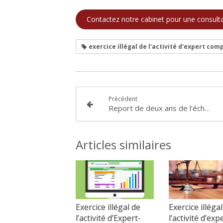
Contactez notre cabinet pour une consult
exercice illégal de l'activité d'expert com
Précédent
Report de deux ans de l’échéance finale d’un prêt relais : un répit bienvenu pour l’emprunteur (TJ LYON JCP, ordonnance sur requête, 30-09-2025)
Articles similaires
Exercice illégal de
Exercice illégal
l’activité d’Expert-
l’activité d’exp