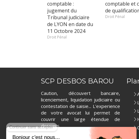
comptable :
comptable et c
jugement du
de qualificatio
Tribunal judiciaire
Droit Pénal
de LYON en date du
11 Octobre 2024
Droit Pénal
SCP DESBOS BAROU
Pla
Caution, découvert bancaire,
licenciement, liquidation judiciaire ou
contestation de saisie... L'experience
de votre avocat lui permet de
couvrir une large étendue de
dossiers.