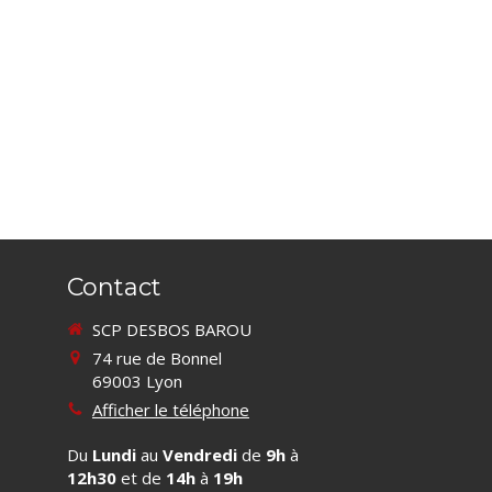
Contact
SCP DESBOS BAROU
74 rue de Bonnel
69003
Lyon
Afficher le téléphone
Du
Lundi
au
Vendredi
de
9h
à
12h30
et de
14h
à
19h