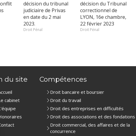
onflit
décision du tribunal
décision du Tribunal
ns
judiciaire de Privas
correctionnel de
en date du 2 mai
LYON, 16e chambre,
2023.
22 février 2023
Droit Pénal
Droit Pénal
n du site
Compétences
Accueil
Droit bancaire et boursier
Le cabinet
Droit du travail
L'équipe
Droit des entreprises en difficultés
Honoraires
Droit des associations et des fondations
Contact
Droit commercial, des affaires et de la
concurrence