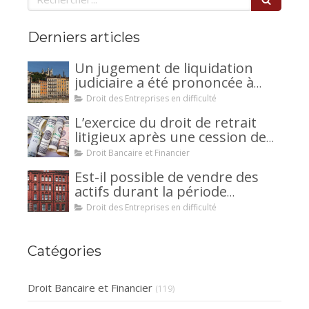
Derniers articles
Un jugement de liquidation
judiciaire a été prononcée à
votre encontre : comment
Droit des Entreprises en difficulté
interjeter appel ?
L’exercice du droit de retrait
litigieux après une cession de
créance : un mécanisme
Droit Bancaire et Financier
avantageux pour le débiteur ou
Est-il possible de vendre des
la caution.
actifs durant la période
d’observation d’un
Droit des Entreprises en difficulté
redressement judiciaire ?
Catégories
Droit Bancaire et Financier
(119)