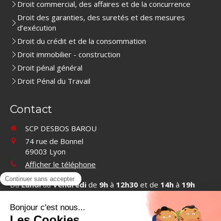
Droit commercial, des affaires et de la concurrence
Droit des garanties, des suretés et des mesures
d’exécution
Droit du crédit et de la consommation
Droit immobilier - construction
Droit pénal général
Droit Pénal du Travail
Contact
SCP DESBOS BAROU
74 rue de Bonnel
69003
Lyon
Afficher le téléphone
Du
Lundi
au
Vendredi
de
9h
à
12h30
et de
14h
à
19h
Contacter SCP DESBOS BAROU