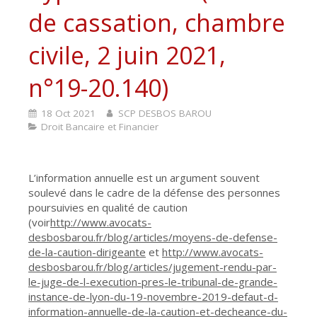
de cassation, chambre
civile, 2 juin 2021,
n°19-20.140)
18 Oct 2021
SCP DESBOS BAROU
Droit Bancaire et Financier
L’information annuelle est un argument souvent
soulevé dans le cadre de la défense des personnes
poursuivies en qualité de caution
(voir
http://www.avocats-
desbosbarou.fr/blog/articles/moyens-de-defense-
de-la-caution-dirigeante
et
http://www.avocats-
desbosbarou.fr/blog/articles/jugement-rendu-par-
le-juge-de-l-execution-pres-le-tribunal-de-grande-
instance-de-lyon-du-19-novembre-2019-defaut-d-
information-annuelle-de-la-caution-et-decheance-du-