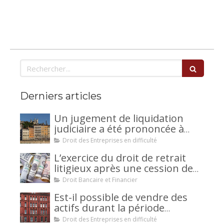
Rechercher
Derniers articles
Un jugement de liquidation
judiciaire a été prononcée à
votre encontre : comment
Droit des Entreprises en difficulté
interjeter appel ?
L’exercice du droit de retrait
litigieux après une cession de
créance : un mécanisme
Droit Bancaire et Financier
avantageux pour le débiteur ou
Est-il possible de vendre des
la caution.
actifs durant la période
d’observation d’un
Droit des Entreprises en difficulté