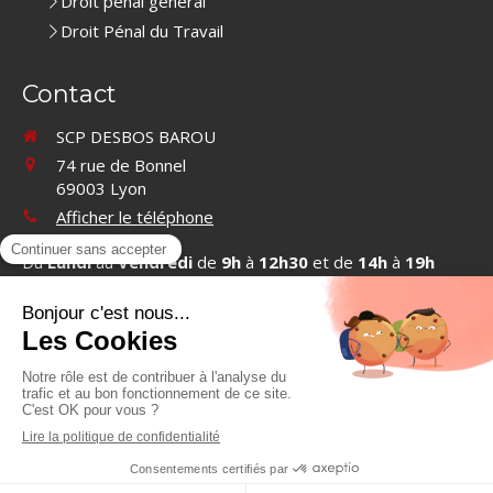
Droit pénal général
Droit Pénal du Travail
Contact
SCP DESBOS BAROU
74 rue de Bonnel
69003
Lyon
Afficher le téléphone
Du
Lundi
au
Vendredi
de
9h
à
12h30
et de
14h
à
19h
Contacter SCP DESBOS BAROU
©2019 SCP DESBOS BAROU - Cabinet d'avocats à Lyon
Plan du site
Mentions légales