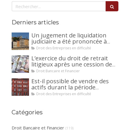
Rechercher
Derniers articles
Un jugement de liquidation
judiciaire a été prononcée à
votre encontre : comment
Droit des Entreprises en difficulté
interjeter appel ?
L’exercice du droit de retrait
litigieux après une cession de
créance : un mécanisme
Droit Bancaire et Financier
avantageux pour le débiteur ou
Est-il possible de vendre des
la caution.
actifs durant la période
d’observation d’un
Droit des Entreprises en difficulté
redressement judiciaire ?
Catégories
Droit Bancaire et Financier
(119)