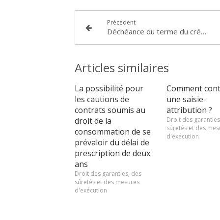
Précédent
Déchéance du terme du crédit à la consommation : la clause d’indemnité légale de 8% du capital dans le viseur de la commission des clauses abusives (recommandation n° 21-01 en date du 10 mai 2021)
Articles similaires
La possibilité pour
Comment cont
les cautions de
une saisie-
contrats soumis au
attribution ?
droit de la
Droit des garanties
sûretés et des mes
consommation de se
d'exécution
prévaloir du délai de
prescription de deux
ans
Droit des garanties, des
sûretés et des mesures
d'exécution