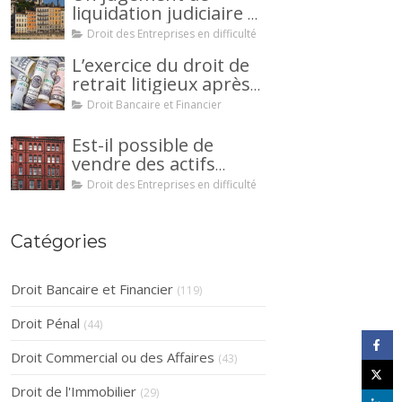
liquidation judiciaire a
été prononcée à votre
Droit des Entreprises en difficulté
encontre : comment
L’exercice du droit de
interjeter appel ?
retrait litigieux après
une cession de
Droit Bancaire et Financier
créance : un
mécanisme
Est-il possible de
avantageux pour le
vendre des actifs
débiteur ou la caution.
durant la période
Droit des Entreprises en difficulté
d’observation d’un
redressement
judiciaire ?
Catégories
Droit Bancaire et Financier
(119)
Droit Pénal
(44)
Droit Commercial ou des Affaires
(43)
Droit de l'Immobilier
(29)