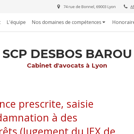
74 rue de Bonnel, 69003 Lyon
A
t
L'équipe
Nos domaines de compétences
Honorair
SCP DESBOS BAROU
Cabinet d'avocats à Lyon
ce prescrite, saisie
ndamnation à des
êts (Jugement du JEX de