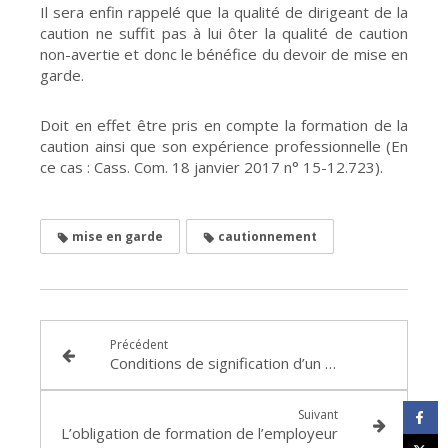
Il sera enfin rappelé que la qualité de dirigeant de la
caution ne suffit pas à lui ôter la qualité de caution
non-avertie et donc le bénéfice du devoir de mise en
garde.
Doit en effet être pris en compte la formation de la
caution ainsi que son expérience professionnelle (En
ce cas : Cass. Com. 18 janvier 2017 n° 15-12.723).
mise en garde
cautionnement
Précédent
Conditions de signification d’un acte à personne morale : Arrêt rendu par la Deuxième chambre civile de la Cour de cassation le 4 février 2021 RG n° 19-25.271
Suivant
L’obligation de formation de l’employeur