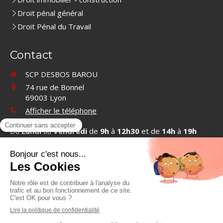
Droit pénal général
Droit Pénal du Travail
Contact
SCP DESBOS BAROU
74 rue de Bonnel
69003
Lyon
Afficher le téléphone
Du
Lundi
au
Vendredi
de
9h
à
12h30
et de
14h
à
19h
Contacter SCP DESBOS BAROU
©2019 SCP DESBOS BAROU - Cabinet d'avocats à Lyon
Plan du site
Mentions légales