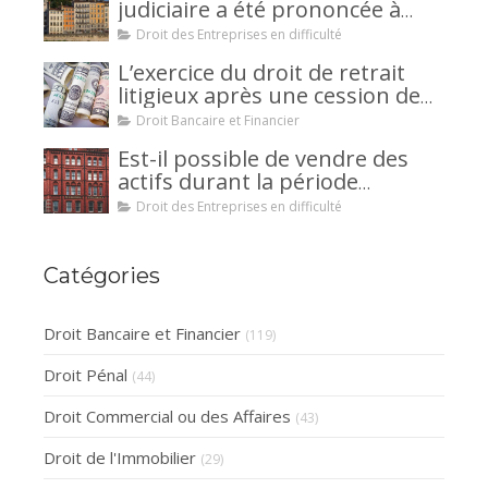
judiciaire a été prononcée à
votre encontre : comment
Droit des Entreprises en difficulté
interjeter appel ?
L’exercice du droit de retrait
litigieux après une cession de
créance : un mécanisme
Droit Bancaire et Financier
avantageux pour le débiteur ou
Est-il possible de vendre des
la caution.
actifs durant la période
d’observation d’un
Droit des Entreprises en difficulté
redressement judiciaire ?
Catégories
Droit Bancaire et Financier
(119)
Droit Pénal
(44)
Droit Commercial ou des Affaires
(43)
Droit de l'Immobilier
(29)