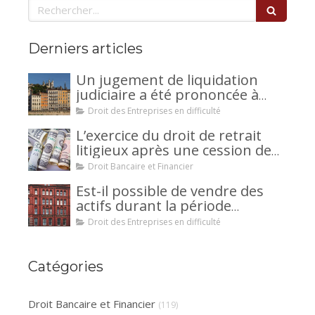
Rechercher
Derniers articles
Un jugement de liquidation
judiciaire a été prononcée à
votre encontre : comment
Droit des Entreprises en difficulté
interjeter appel ?
L’exercice du droit de retrait
litigieux après une cession de
créance : un mécanisme
Droit Bancaire et Financier
avantageux pour le débiteur ou
Est-il possible de vendre des
la caution.
actifs durant la période
d’observation d’un
Droit des Entreprises en difficulté
redressement judiciaire ?
Catégories
Droit Bancaire et Financier
(119)