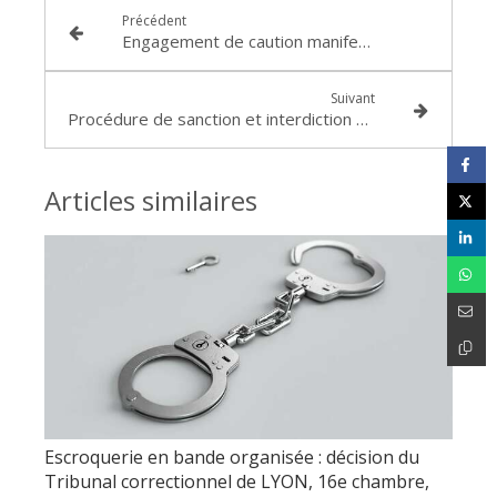
Précédent
Engagement de caution manifestement excessif et manquement à l’obligation d’information annuelle de la caution : Arrêt de la Cour d’appel de LYON en date du 18 février 2021 RG n° 18/06711
Suivant
Procédure de sanction et interdiction de gérer : jugement rendu par le Tribunal de commerce de LYON le 5 Novembre 2020 (RG 2020F1598)
Articles similaires
Escroquerie en bande organisée : décision du
Tribunal correctionnel de LYON, 16e chambre,