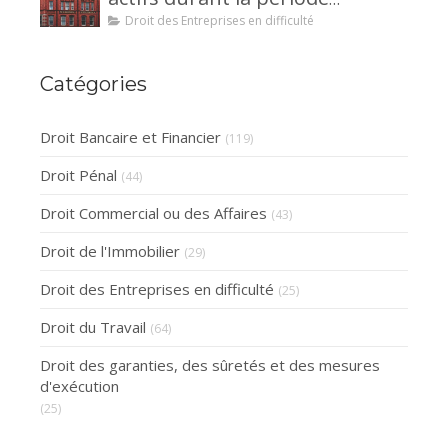
d’observation d’un
Droit des Entreprises en difficulté
redressement judiciaire ?
Catégories
Droit Bancaire et Financier
(119)
Droit Pénal
(44)
Droit Commercial ou des Affaires
(43)
Droit de l'Immobilier
(29)
Droit des Entreprises en difficulté
(25)
Droit du Travail
(64)
Droit des garanties, des sûretés et des mesures
d'exécution
(25)