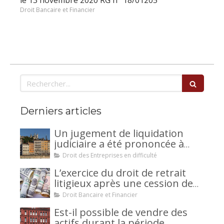
le 13 novembre 2020 RG n° 18/01205
Droit Bancaire et Financier
Rechercher
Derniers articles
Un jugement de liquidation
judiciaire a été prononcée à
votre encontre : comment
Droit des Entreprises en difficulté
interjeter appel ?
L’exercice du droit de retrait
litigieux après une cession de
créance : un mécanisme
Droit Bancaire et Financier
avantageux pour le débiteur ou
Est-il possible de vendre des
la caution.
actifs durant la période