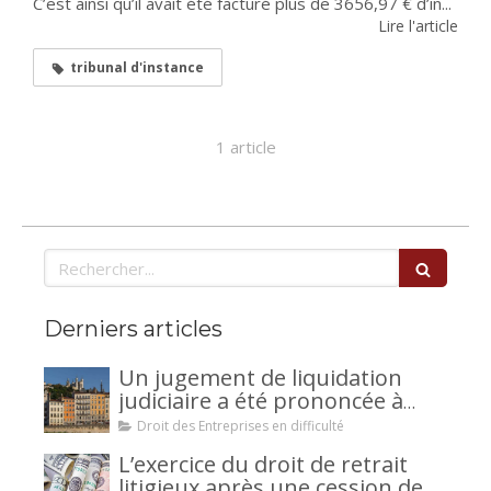
C’est ainsi qu’il avait été facturé plus de 3656,97 € d’in...
Lire l'article
tribunal d'instance
1 article
Rechercher
Derniers articles
Un jugement de liquidation
judiciaire a été prononcée à
votre encontre : comment
Droit des Entreprises en difficulté
interjeter appel ?
L’exercice du droit de retrait
litigieux après une cession de