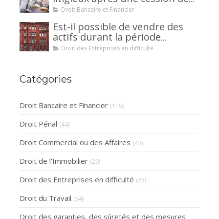
créance : un mécanisme
Droit Bancaire et Financier
avantageux pour le débiteur ou
Est-il possible de vendre des
la caution.
actifs durant la période
d’observation d’un
Droit des Entreprises en difficulté
redressement judiciaire ?
Catégories
Droit Bancaire et Financier
(119)
Droit Pénal
(44)
Droit Commercial ou des Affaires
(43)
Droit de l'Immobilier
(29)
Droit des Entreprises en difficulté
(25)
Droit du Travail
(64)
Droit des garanties, des sûretés et des mesures