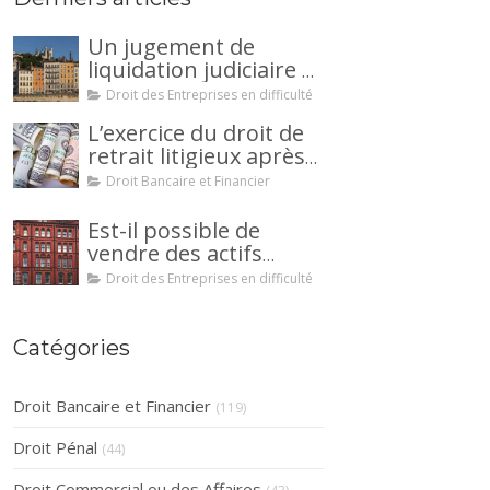
Un jugement de
liquidation judiciaire a
été prononcée à votre
Droit des Entreprises en difficulté
encontre : comment
L’exercice du droit de
interjeter appel ?
retrait litigieux après
une cession de
Droit Bancaire et Financier
créance : un
mécanisme
Est-il possible de
avantageux pour le
vendre des actifs
débiteur ou la caution.
durant la période
Droit des Entreprises en difficulté
d’observation d’un
redressement
judiciaire ?
Catégories
Droit Bancaire et Financier
(119)
Droit Pénal
(44)
Droit Commercial ou des Affaires