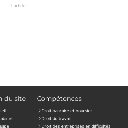
1 article
n du site
Compétences
ueil
Droit bancaire et boursier
cabinet
Droit du travail
quipe
Droit des entreprises en difficultés