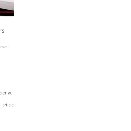
rs
ravail
cier au
 l'article