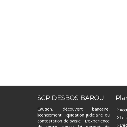
SCP DESBOS BAROU
Pla
Caution, découvert bancaire,
Acc
licenciement, liquidation judiciaire ou
Le 
contestation de saisie... L'experience
L'é
de votre avocat lui permet de