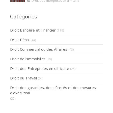
d’observation d’un
Droit des Entreprises en difficulté
redressement judiciaire ?
Catégories
Droit Bancaire et Financier
(119)
Droit Pénal
(44)
Droit Commercial ou des Affaires
(43)
Droit de l'Immobilier
(29)
Droit des Entreprises en difficulté
(25)
Droit du Travail
(64)
Droit des garanties, des sûretés et des mesures
d'exécution
(25)