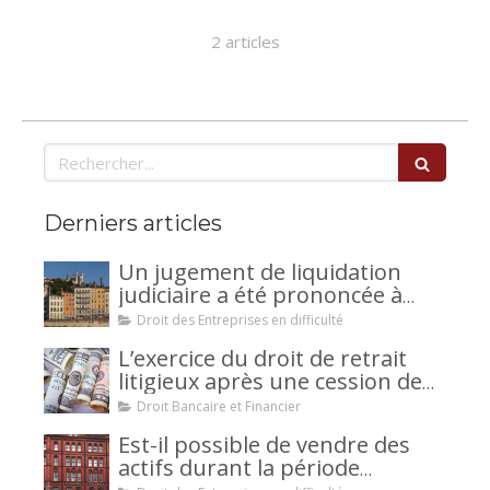
2 articles
Rechercher
Derniers articles
Un jugement de liquidation
judiciaire a été prononcée à
votre encontre : comment
Droit des Entreprises en difficulté
interjeter appel ?
L’exercice du droit de retrait
litigieux après une cession de
créance : un mécanisme
Droit Bancaire et Financier
avantageux pour le débiteur ou
Est-il possible de vendre des
la caution.
actifs durant la période