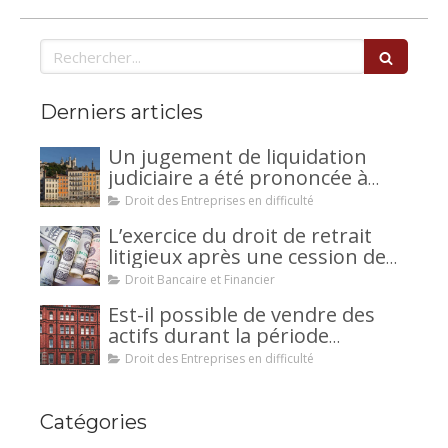
Rechercher
Derniers articles
Un jugement de liquidation
judiciaire a été prononcée à
votre encontre : comment
Droit des Entreprises en difficulté
interjeter appel ?
L’exercice du droit de retrait
litigieux après une cession de
créance : un mécanisme
Droit Bancaire et Financier
avantageux pour le débiteur ou
Est-il possible de vendre des
la caution.
actifs durant la période
d’observation d’un
Droit des Entreprises en difficulté
redressement judiciaire ?
Catégories