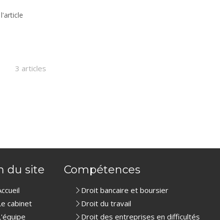
 l'article
3 articles
n du site
Compétences
Accueil
Droit bancaire et boursier
Le cabinet
Droit du travail
L'équipe
Droit des entreprises en difficultés