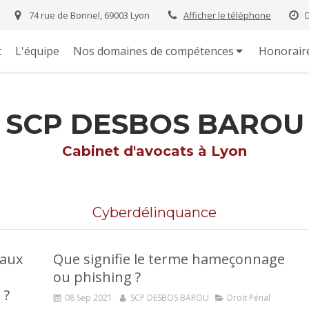
74 rue de Bonnel, 69003 Lyon
Afficher le téléphone
t
L'équipe
Nos domaines de compétences
Honorair
SCP DESBOS BAROU
Cabinet d'avocats à Lyon
Cyberdélinquance
faux
Que signifie le terme hameçonnage
ou phishing ?
 ?
08 Sep 2021
SCP DESBOS BAROU
Droit Pénal