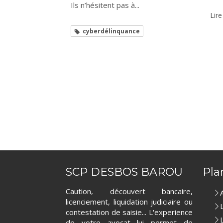
Ils n’hésitent pas à...
Lire
cyberdélinquance
SCP DESBOS BAROU
Pla
Caution, découvert bancaire,
licenciement, liquidation judiciaire ou
contestation de saisie... L'experience
de votre avocat lui permet de