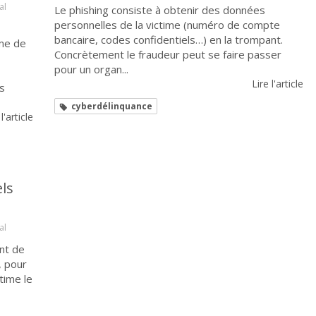
al
Le phishing consiste à obtenir des données
personnelles de la victime (numéro de compte
bancaire, codes confidentiels…) en la trompant.
ime de
Concrètement le fraudeur peut se faire passer
pour un organ...
Lire l'article
rs
cyberdélinquance
 l'article
els
al
ent de
, pour
time le