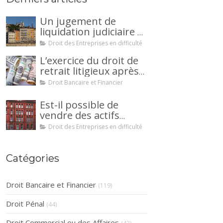
Un jugement de
liquidation judiciaire a
été prononcée à votre
Droit des Entreprises en difficulté
encontre : comment
L’exercice du droit de
interjeter appel ?
retrait litigieux après
une cession de
Droit Bancaire et Financier
créance : un
mécanisme
Est-il possible de
avantageux pour le
vendre des actifs
débiteur ou la caution.
durant la période
Droit des Entreprises en difficulté
d’observation d’un
redressement
judiciaire ?
Catégories
Droit Bancaire et Financier
(119)
Droit Pénal
(44)
Droit Commercial ou des Affaires