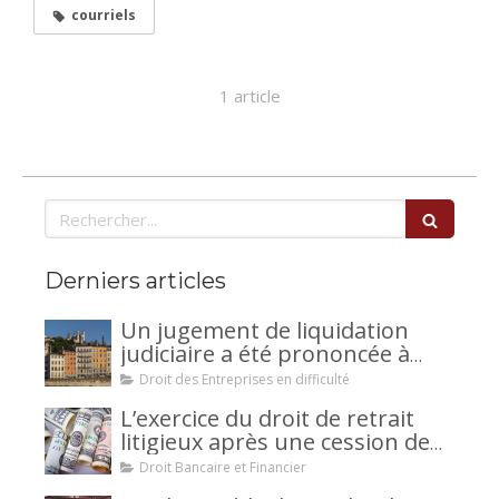
courriels
1 article
Rechercher
Derniers articles
Un jugement de liquidation
judiciaire a été prononcée à
votre encontre : comment
Droit des Entreprises en difficulté
interjeter appel ?
L’exercice du droit de retrait
litigieux après une cession de
créance : un mécanisme
Droit Bancaire et Financier
avantageux pour le débiteur ou