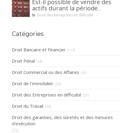
Est-il possible de vendre des
la caution.
actifs durant la période
d’observation d’un
Droit des Entreprises en difficulté
redressement judiciaire ?
Catégories
Droit Bancaire et Financier
(119)
Droit Pénal
(44)
Droit Commercial ou des Affaires
(43)
Droit de l'Immobilier
(29)
Droit des Entreprises en difficulté
(25)
Droit du Travail
(64)
Droit des garanties, des sûretés et des mesures
d'exécution
(25)