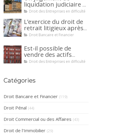
liquidation judiciaire a
été prononcée à votre
Droit des Entreprises en difficulté
encontre : comment
L’exercice du droit de
interjeter appel ?
retrait litigieux après
une cession de
Droit Bancaire et Financier
créance : un
mécanisme
Est-il possible de
avantageux pour le
vendre des actifs
débiteur ou la caution.
durant la période
Droit des Entreprises en difficulté
d’observation d’un
redressement
judiciaire ?
Catégories
Droit Bancaire et Financier
(119)
Droit Pénal
(44)
Droit Commercial ou des Affaires
(43)
Droit de l'Immobilier
(29)