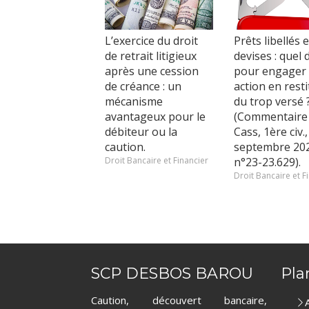
L’exercice du droit
Prêts libellés 
de retrait litigieux
devises : quel 
après une cession
pour engager
de créance : un
action en resti
mécanisme
du trop versé 
avantageux pour le
(Commentaire
débiteur ou la
Cass, 1ère civ.,
caution.
septembre 202
Droit Bancaire et Financier
n°23-23.629).
Droit Bancaire et F
SCP DESBOS BAROU
Pla
Caution, découvert bancaire,