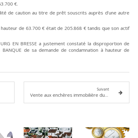
63.700 €.
lité de caution au titre de prêt souscrits auprès d’une autre
 à hauteur de 63.700 € était de 205.868 € tandis que son actif
URG EN BRESSE a justement constaté la disproportion de
 la BANQUE de sa demande de condamnation à hauteur de
Suivant
Vente aux enchères immobilière du 5 mars 2015 devant le Tribunal de Grande instance de LYON