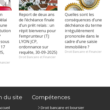
en
Report de deux ans
Quelles sont les
délai
de l’échéance finale
conséquences d’une
 une
d’un prêt relais : un
déchéance du terme
tution
répit bienvenu pour
irrégulièrement
?
l’emprunteur (TJ
prononcée dans le
 sous
LYON JCP,
cadre d’une saisie
 17
ordonnance sur
immobilière ?
5,
requête, 30-09-2025)
Droit Bancaire et Financier
Droit Bancaire et Financier
inancier
n du site
Compétences
Accueil
Droit bancaire et boursier