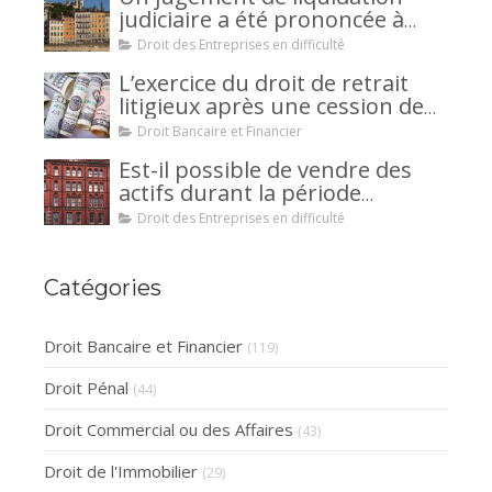
judiciaire a été prononcée à
votre encontre : comment
Droit des Entreprises en difficulté
interjeter appel ?
L’exercice du droit de retrait
litigieux après une cession de
créance : un mécanisme
Droit Bancaire et Financier
avantageux pour le débiteur ou
Est-il possible de vendre des
la caution.
actifs durant la période
d’observation d’un
Droit des Entreprises en difficulté
redressement judiciaire ?
Catégories
Droit Bancaire et Financier
(119)
Droit Pénal
(44)
Droit Commercial ou des Affaires
(43)
Droit de l'Immobilier
(29)