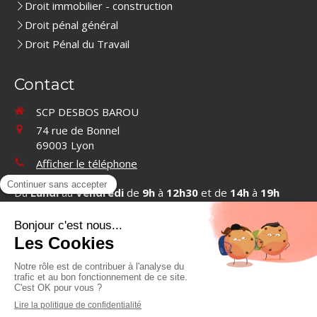
Droit immobilier - construction
Droit pénal général
Droit Pénal du Travail
Contact
SCP DESBOS BAROU
74 rue de Bonnel
69003
Lyon
Afficher le téléphone
Du
Lundi
au
Vendredi
de
9h
à
12h30
et de
14h
à
19h
Contacter SCP DESBOS BAROU
©2019 SCP DESBOS BAROU - Cabinet d'avocats à Lyon
Plan du site