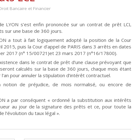
Droit Bancaire et Financier
 de LYON s’est enfin prononcée sur un contrat de prêt LCL
ts sur une base de 360 jours.
N a tout à fait logiquement adopté la position de la Cour
ril 2015, puis la Cour d’appel de PARIS dans 3 arrêts en dates
vier 2017 (n° 15/00721)et 23 mars 2017 (n°16/17800).
’existence dans le contrat de prêt d’une clause prévoyant que
seront calculés sur la base de 360 jours, chaque mois étant
an pour annuler la stipulation d’intérêt contractuel.
la notion de préjudice, de mois normalisé, ou encore de
N a par conséquent « ordonné la substitution aux intérêts
gueur au jour de la signature des prêts et ce, pour toute la
 l’évolution du taux légal ».