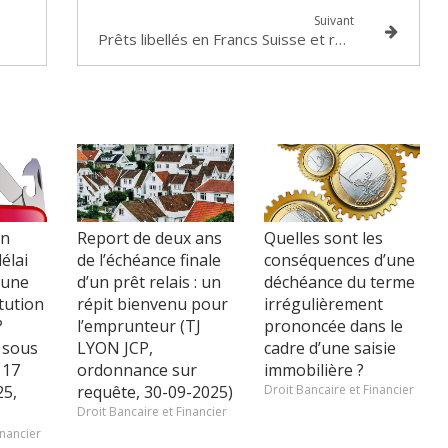
Suivant
Prêts libellés en Francs Suisse et remboursables en euros : inopposabilité de la clause prévoyant la révision du taux d’intérêt en fonction du taux de change
en
Report de deux ans
Quelles sont les
délai
de l’échéance finale
conséquences d’une
 une
d’un prêt relais : un
déchéance du terme
tution
répit bienvenu pour
irrégulièrement
?
l’emprunteur (TJ
prononcée dans le
 sous
LYON JCP,
cadre d’une saisie
 17
ordonnance sur
immobilière ?
5,
requête, 30-09-2025)
Droit Bancaire et Financier
Droit Bancaire et Financier
inancier