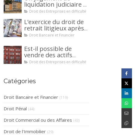
liquidation judiciaire a
été prononcée à votre
Droit des Entreprises en difficulté
encontre : comment
L’exercice du droit de
interjeter appel ?
retrait litigieux après
une cession de
Droit Bancaire et Financier
créance : un
mécanisme
Est-il possible de
avantageux pour le
vendre des actifs
débiteur ou la caution.
durant la période
Droit des Entreprises en difficulté
d’observation d’un
redressement
judiciaire ?
Catégories
Droit Bancaire et Financier
(119)
Droit Pénal
(44)
Droit Commercial ou des Affaires
(43)
Droit de l'Immobilier
(29)