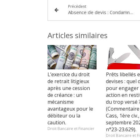
Précédent
Absence de devis : Condamnation de l’entrepreneur à rembourser l’ensemble des sommes perçues au titre de travaux d’électricité (Tribunal de Grande Instance de DRAGUIGNAN, 27 avril 2017, dossier 13/09768)
Articles similaires
L’exercice du droit
Prêts libellés 
de retrait litigieux
devises : quel 
après une cession
pour engager
de créance : un
action en resti
mécanisme
du trop versé 
avantageux pour le
(Commentaire
débiteur ou la
Cass, 1ère civ.,
caution.
septembre 202
Droit Bancaire et Financier
n°23-23.629).
Droit Bancaire et F