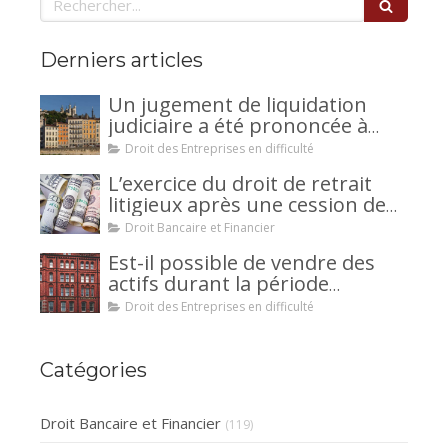
Derniers articles
Un jugement de liquidation
judiciaire a été prononcée à
votre encontre : comment
Droit des Entreprises en difficulté
interjeter appel ?
L’exercice du droit de retrait
litigieux après une cession de
créance : un mécanisme
Droit Bancaire et Financier
avantageux pour le débiteur ou
Est-il possible de vendre des
la caution.
actifs durant la période
d’observation d’un
Droit des Entreprises en difficulté
redressement judiciaire ?
Catégories
Droit Bancaire et Financier
(119)