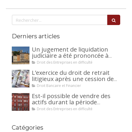
Rechercher
Derniers articles
Un jugement de liquidation
judiciaire a été prononcée à
votre encontre : comment
Droit des Entreprises en difficulté
interjeter appel ?
L’exercice du droit de retrait
litigieux après une cession de
créance : un mécanisme
Droit Bancaire et Financier
avantageux pour le débiteur ou
Est-il possible de vendre des
la caution.
actifs durant la période
d’observation d’un
Droit des Entreprises en difficulté
redressement judiciaire ?
Catégories