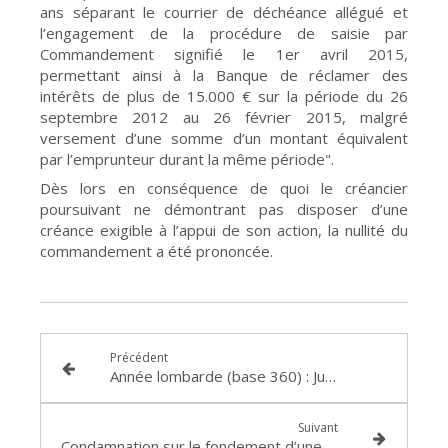
ans séparant le courrier de déchéance allégué et
l’engagement de la procédure de saisie par
Commandement signifié le 1er avril 2015,
permettant ainsi à la Banque de réclamer des
intérêts de plus de 15.000 € sur la période du 26
septembre 2012 au 26 février 2015, malgré
versement d’une somme d’un montant équivalent
par l’emprunteur durant la même période".
Dès lors en conséquence de quoi le créancier
poursuivant ne démontrant pas disposer d’une
créance exigible à l’appui de son action, la nullité du
commandement a été prononcée.
Précédent
Année lombarde (base 360) : Jugement du Tribunal de Grande Instance de SAINT ETIENNE du 13 septembre 2016
Suivant
Condamnation sur le fondement d’une reconnaissance de dette malgré le caractère incomplet de la mention manuscrite : décision du Tribunal de Grande Instance de BOURG-EN BRESSE en date du 12 Juillet 2016