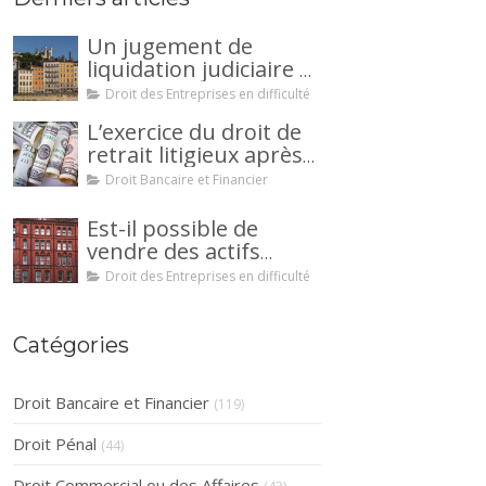
Un jugement de
liquidation judiciaire a
été prononcée à votre
Droit des Entreprises en difficulté
encontre : comment
L’exercice du droit de
interjeter appel ?
retrait litigieux après
une cession de
Droit Bancaire et Financier
créance : un
mécanisme
Est-il possible de
avantageux pour le
vendre des actifs
débiteur ou la caution.
durant la période
Droit des Entreprises en difficulté
d’observation d’un
redressement
judiciaire ?
Catégories
Droit Bancaire et Financier
(119)
Droit Pénal
(44)
Droit Commercial ou des Affaires