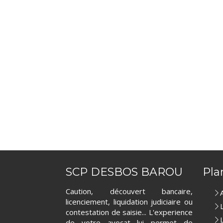
SCP DESBOS BAROU
Pla
Caution, découvert bancaire,
licenciement, liquidation judiciaire ou
contestation de saisie... L'experience
de votre avocat lui permet de