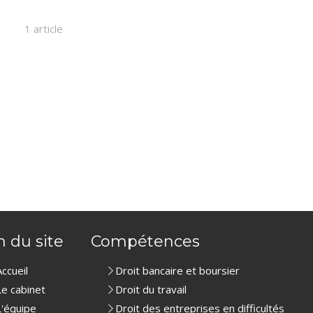
1 article
n du site
Compétences
Accueil
Droit bancaire et boursier
Le cabinet
Droit du travail
L'équipe
Droit des entreprises en difficultés