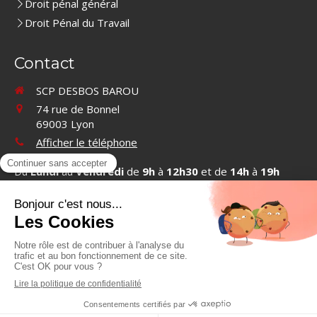
Droit pénal général
Droit Pénal du Travail
Contact
SCP DESBOS BAROU
74 rue de Bonnel
69003
Lyon
Afficher le téléphone
Du
Lundi
au
Vendredi
de
9h
à
12h30
et de
14h
à
19h
Contacter SCP DESBOS BAROU
©2019 SCP DESBOS BAROU - Cabinet d'avocats à Lyon
Plan du site
Mentions légales