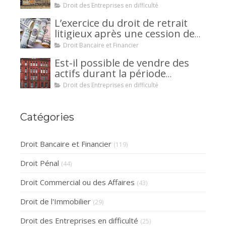
votre encontre : comment
Droit des Entreprises en difficulté
interjeter appel ?
L’exercice du droit de retrait
litigieux après une cession de
créance : un mécanisme
Droit Bancaire et Financier
avantageux pour le débiteur ou
Est-il possible de vendre des
la caution.
actifs durant la période
d’observation d’un
Droit des Entreprises en difficulté
redressement judiciaire ?
Catégories
Droit Bancaire et Financier
(119)
Droit Pénal
(44)
Droit Commercial ou des Affaires
(43)
Droit de l'Immobilier
(29)
Droit des Entreprises en difficulté
(25)