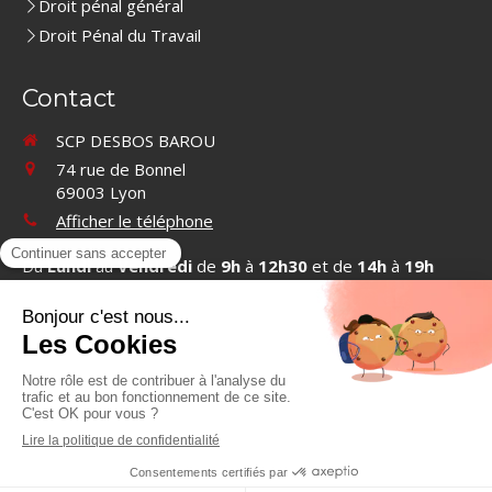
Droit pénal général
Droit Pénal du Travail
Contact
SCP DESBOS BAROU
74 rue de Bonnel
69003
Lyon
Afficher le téléphone
Du
Lundi
au
Vendredi
de
9h
à
12h30
et de
14h
à
19h
Contacter SCP DESBOS BAROU
©2019 SCP DESBOS BAROU - Cabinet d'avocats à Lyon
Plan du site
Mentions légales