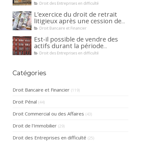
votre encontre : comment
Droit des Entreprises en difficulté
interjeter appel ?
L’exercice du droit de retrait
litigieux après une cession de
créance : un mécanisme
Droit Bancaire et Financier
avantageux pour le débiteur ou
Est-il possible de vendre des
la caution.
actifs durant la période
d’observation d’un
Droit des Entreprises en difficulté
redressement judiciaire ?
Catégories
Droit Bancaire et Financier
(119)
Droit Pénal
(44)
Droit Commercial ou des Affaires
(43)
Droit de l'Immobilier
(29)
Droit des Entreprises en difficulté
(25)