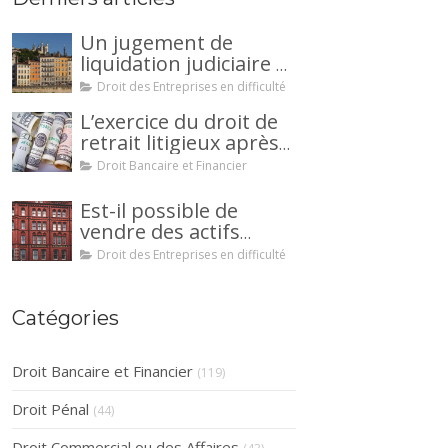
Un jugement de
liquidation judiciaire a
été prononcée à votre
Droit des Entreprises en difficulté
encontre : comment
L’exercice du droit de
interjeter appel ?
retrait litigieux après
une cession de
Droit Bancaire et Financier
créance : un
mécanisme
Est-il possible de
avantageux pour le
vendre des actifs
débiteur ou la caution.
durant la période
Droit des Entreprises en difficulté
d’observation d’un
redressement
judiciaire ?
Catégories
Droit Bancaire et Financier
(119)
Droit Pénal
(44)
Droit Commercial ou des Affaires