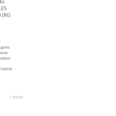
du
LES
0 (RG
t
auprès
vices
sation
 l'article
1 article