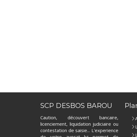
SCP DESBOS BAROU
Pla
Caution, découvert bancaire,
licenciement, liquidation judiciaire ou
contestation de saisie... L'experience
de votre avocat lui permet de