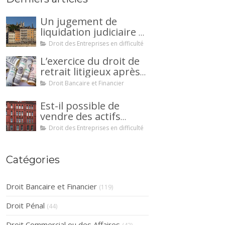
Un jugement de
liquidation judiciaire a
été prononcée à votre
Droit des Entreprises en difficulté
encontre : comment
L’exercice du droit de
interjeter appel ?
retrait litigieux après
une cession de
Droit Bancaire et Financier
créance : un
mécanisme
Est-il possible de
avantageux pour le
vendre des actifs
débiteur ou la caution.
durant la période
Droit des Entreprises en difficulté
d’observation d’un
redressement
judiciaire ?
Catégories
Droit Bancaire et Financier
(119)
Droit Pénal
(44)
Droit Commercial ou des Affaires