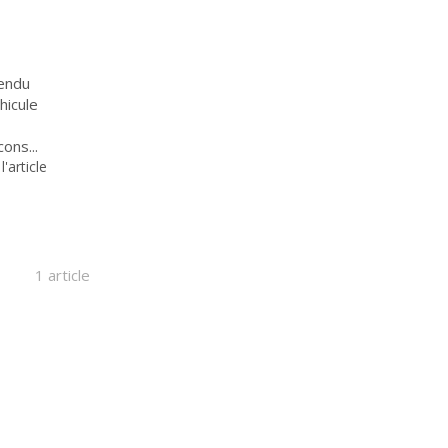
vendu
hicule
ons...
 l'article
1 article