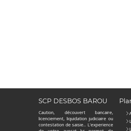
SCP DESBOS BAROU
Pla
Caution, découvert bancaire,
licenciement, liquidation judiciaire ou
contestation de saisie... L'experience
de votre avocat lui permet de