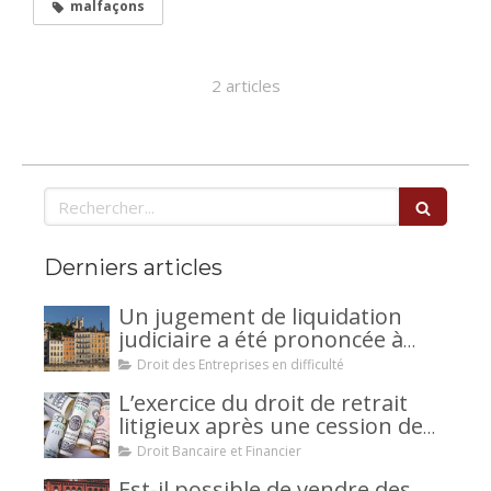
malfaçons
2 articles
Rechercher
Derniers articles
Un jugement de liquidation
judiciaire a été prononcée à
votre encontre : comment
Droit des Entreprises en difficulté
interjeter appel ?
L’exercice du droit de retrait
litigieux après une cession de
créance : un mécanisme
Droit Bancaire et Financier
avantageux pour le débiteur ou
Est-il possible de vendre des