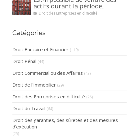
la caution.
actifs durant la période
d’observation d’un
Droit des Entreprises en difficulté
redressement judiciaire ?
Catégories
Droit Bancaire et Financier
(119)
Droit Pénal
(44)
Droit Commercial ou des Affaires
(43)
Droit de l'Immobilier
(29)
Droit des Entreprises en difficulté
(25)
Droit du Travail
(64)
Droit des garanties, des sûretés et des mesures
d'exécution
(25)